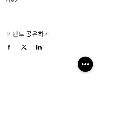
더보기
이벤트 공유하기
2019 NOUVERTEmagazine. All Rights
Reserved.
PRIVACY POLICY
SHOPPING GUIDE
SHOPPING GUIDE FOR
OVERSEAS CUSTOMERS
NEWS
LEGAL INFORMATION