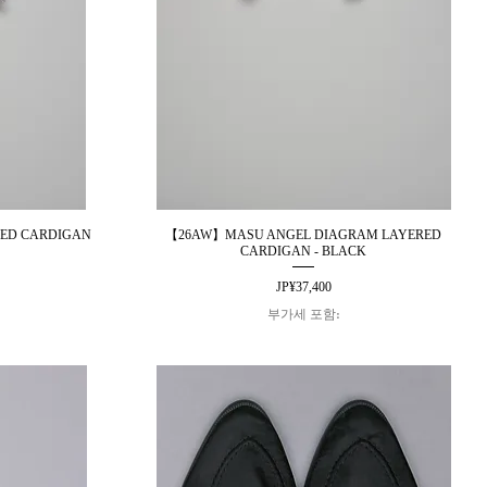
ED CARDIGAN
【26AW】MASU ANGEL DIAGRAM LAYERED
제품보기
CARDIGAN - BLACK
가격
JP¥37,400
부가세 포함: