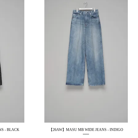
S - BLACK
【26AW】MASU MB WIDE JEANS - INDIGO
제품보기