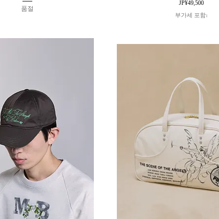
가격
JP¥49,500
품절
부가세 포함: