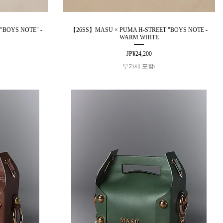
"BOYS NOTE" -
【26SS】MASU × PUMA H-STREET "BOYS NOTE -
제품보기
WARM WHITE
가격
JP¥24,200
부가세 포함: