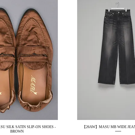
 SILK SATIN SLIP-ON SHOES -
【26AW】MASU MB WIDE JEAN
제품보기
제품보기
BROWN