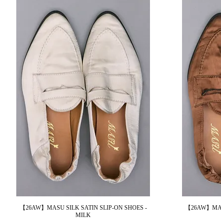
【26AW】MASU SILK SATIN SLIP-ON SHOES -
【26AW】MASU
제품보기
MILK