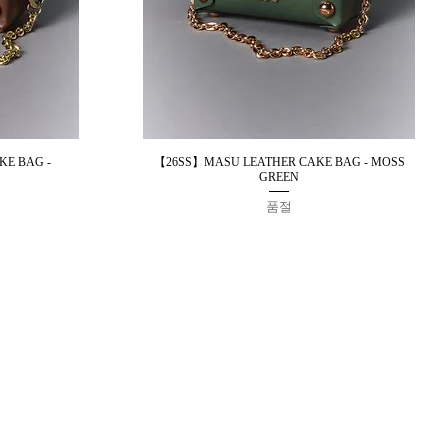
E BAG -
【26SS】MASU LEATHER CAKE BAG - MOSS
제품보기
GREEN
품절