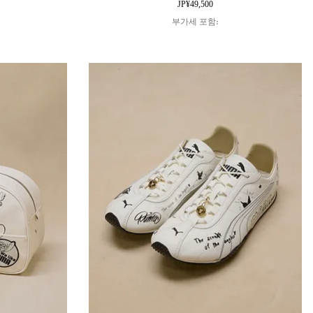
가격
JP¥49,500
부가세 포함: