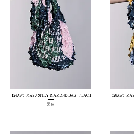
【26AW】MASU SPIKY DIAMOND BAG - PEACH
【26AW】MASU
제품보기
품절