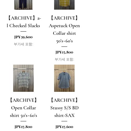
【ARCHIVE】a-
【ARCHIVE】
l Checked Slacks
Aspetuck Open
Collar shirt
가격
JP¥39,600
50's~60's
부가세 포함:
가격
JP¥15,800
부가세 포함:
【ARCHIVE】
【ARCHIVE】
Open Collar
Stussy S/S BD
shirt 50's~60's
shirt-SAX
가격
가격
JP¥17,800
JP¥17,600