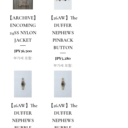
【ARCHIVE】
【26AW】The
ENCOMING
DUFFER
24SS NYLON
NEPHEWS
JACKET
PINBACK
BUTTON
가격
JP¥36,500
가격
JP¥5,280
부가세 포함:
부가세 포함:
【26AW】The
【26AW】The
DUFFER
DUFFER
NEPHEWS
NEPHEWS
BUBBLE
BUBBLE