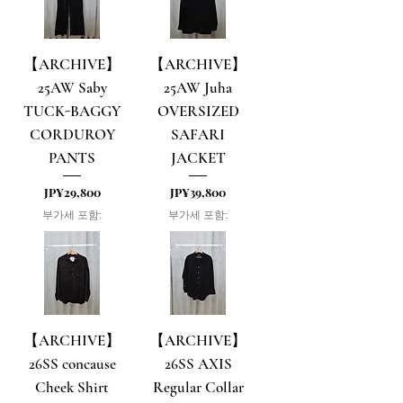
【ARCHIVE】
【ARCHIVE】
25AW Saby
25AW Juha
TUCK-BAGGY
OVERSIZED
CORDUROY
SAFARI
PANTS
JACKET
가격
가격
JP¥29,800
JP¥39,800
부가세 포함:
부가세 포함:
【ARCHIVE】
【ARCHIVE】
26SS concause
26SS AXIS
Cheek Shirt
Regular Collar