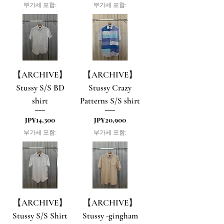
부가세 포함:
부가세 포함:
【ARCHIVE】
【ARCHIVE】
Stussy S/S BD
Stussy Crazy
shirt
Patterns S/S shirt
가격
가격
JP¥14,300
JP¥20,900
부가세 포함:
부가세 포함:
【ARCHIVE】
【ARCHIVE】
Stussy S/S Shirt
Stussy -gingham