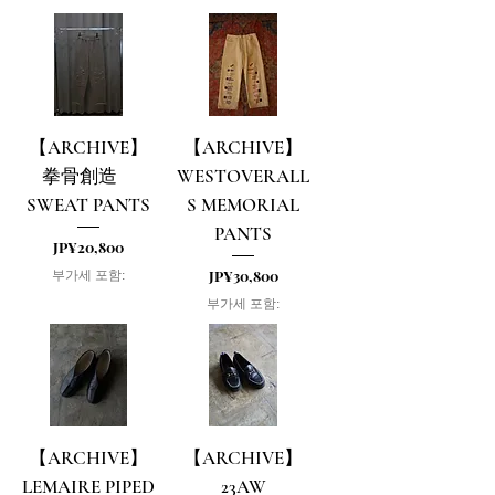
【ARCHIVE】
【ARCHIVE】
拳骨創造
WESTOVERALL
SWEAT PANTS
S MEMORIAL
PANTS
가격
JP¥20,800
가격
JP¥30,800
부가세 포함:
부가세 포함:
【ARCHIVE】
【ARCHIVE】
LEMAIRE PIPED
23AW