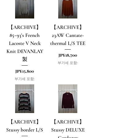
【ARCHIVE】
【ARCHIVE】
85~93's French
23AW Cantate-
Lacoste V Neck
thermal L/S TEE
Knit DEVANLAY
가격
JP¥18,700
製
부가세 포함:
가격
JP¥15,800
부가세 포함:
【ARCHIVE】
【ARCHIVE】
Stussy border L/S
Stussy DELUXE
Corduroy