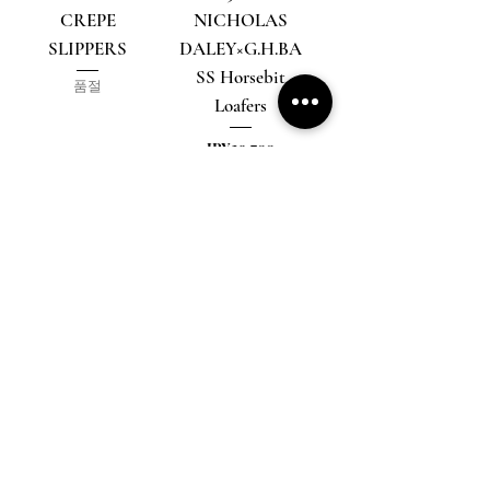
CREPE
NICHOLAS
SLIPPERS
DALEY×G.H.BA
SS Horsebit
품절
Loafers
가격
JP¥29,700
부가세 포함:
【ARCHIVE】
【初回生産分-
25SS
予約受付 *8月
DEADWOOD
末-9月頭お届け
LEATHER
予定】遊装迷走
SHORTS
手ぬぐい
#01「迷路」
가격
JP¥52,800