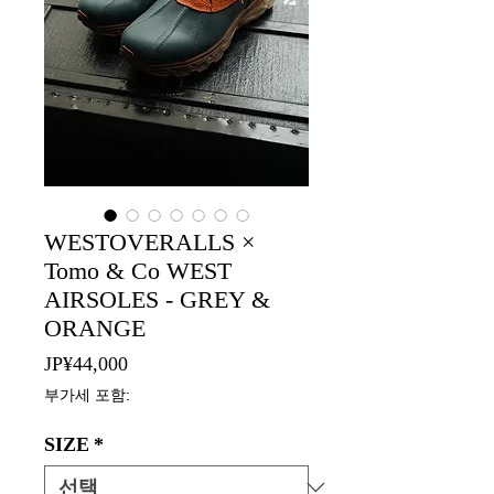
WESTOVERALLS ×
Tomo & Co WEST
AIRSOLES - GREY &
ORANGE
가
JP¥44,000
격
부가세 포함:
SIZE
*