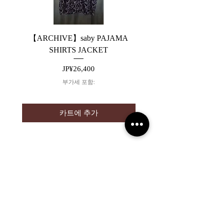
【ARCHIVE】saby PAJAMA
【ARCHIVE】JieDa 
SHIRTS JACKET
SWITCHING DENIM 
가격
JP¥26,400
부가세 포함:
카트에 추가
2019 NOUVERTEmagazine. All Rights
Reserved.
PRIVACY POLICY
SHOPPING GUIDE
SHOPPING GUIDE FOR
OVERSEAS CUSTOMERS