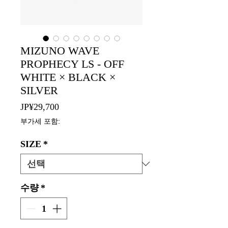
MIZUNO WAVE
PROPHECY LS - OFF
WHITE × BLACK ×
SILVER
가
JP¥29,700
격
부가세 포함:
SIZE
*
수량
*