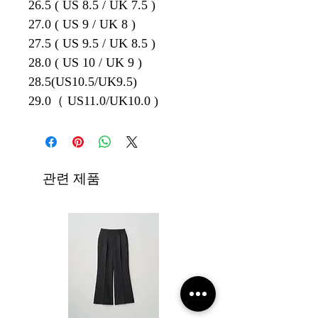
26.5 ( US 8.5 / UK 7.5 )
27.0 ( US 9 / UK 8 )
27.5 ( US 9.5 / UK 8.5 )
28.0 ( US 10 / UK 9 )
28.5(US10.5/UK9.5)
29.0（ US11.0/UK10.0 )
관련 제품