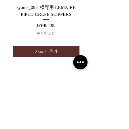
syouta_0921様専用 LEMAIRE
【ARCHIVE】saby P
PIPED CREPE SLIPPERS
가격
JP¥48,400
부가세 포함:
카트에 추가
2019 NOUVERTEmagazine. All Rights
Reserved.
PRIVACY POLICY
SHOPPING GUIDE
SHOPPING GUIDE FOR
OVERSEAS CUSTOMERS
NEWS
LEGAL INFORMATION