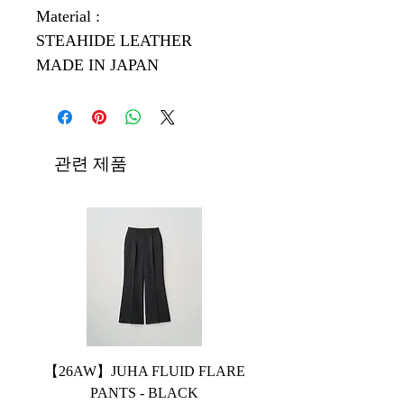
Material :
STEAHIDE LEATHER
MADE IN JAPAN
관련 제품
【26AW】JUHA FLUID FLARE
【26AW】JUHA FLUID
PANTS - BLACK