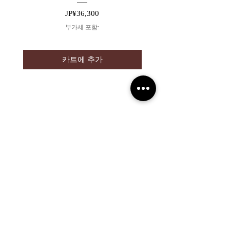
가격
JP¥36,300
부가세 포함:
카트에 추가
2019 NOUVERTEmagazine. All Rights
Reserved.
PRIVACY POLICY
SHOPPING GUIDE
SHOPPING GUIDE FOR
OVERSEAS CUSTOMERS
NEWS
LEGAL INFORMATION
About Us