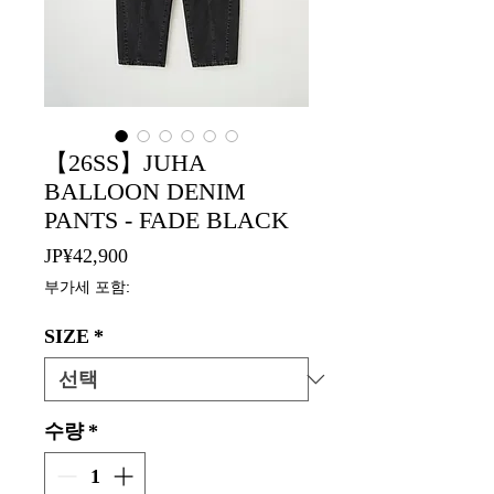
【26SS】JUHA
BALLOON DENIM
PANTS - FADE BLACK
가
JP¥42,900
격
부가세 포함:
SIZE
*
수량
*