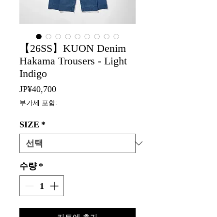
【26SS】KUON Denim
Hakama Trousers - Light
Indigo
가
JP¥40,700
격
부가세 포함:
SIZE
*
수량
*