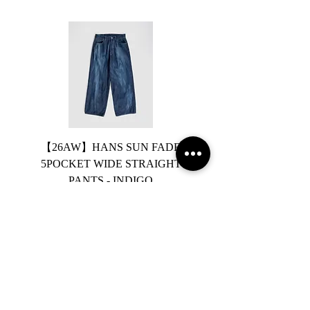
【26AW】HANS SUN FADE
【26AW】HANS 5PO
5POCKET WIDE STRAIGHT
WIDE STRAIGHT PA
PANTS - INDIGO
가격
JP¥46,200
부가세 포함:
카트에 추가
2019 NOUVERTEmagazine. All Rights
Reserved.