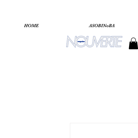
HOME
ASOBINoBA