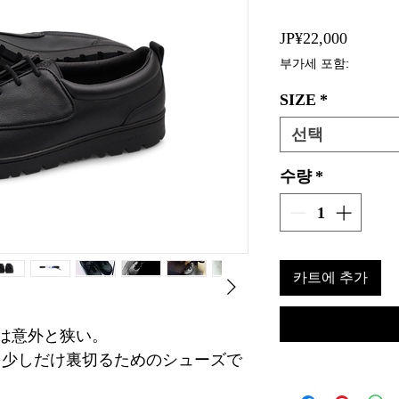
가
JP¥22,000
격
부가세 포함:
SIZE
*
선택
수량
*
카트에 추가
肢は意外と狭い。
を少しだけ裏切るためのシューズで