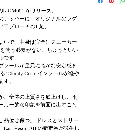
モデル GM001 がリリース。
アッパーに、オリジナルのラグ
アプローチの1 足。
佇まいで、中身は完全にスニーカー
気を使う必要がない、ちょうどいい
ルです。
゙ソールが足元に確かな安定感を
Cloudy Cush”インソールが軽や
ます。
゙が、全体の上質さを底上げし、 付
ニーカー的な印象を前面に出すこと
し品位は保つ。 ドレスとストリー
t Resort AB の新定番が誕生し