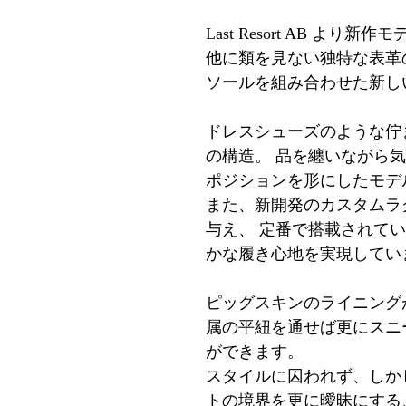
Last Resort AB より新作
他に類を見ない独特な表革の
ソールを組み合わせた新しい
ドレスシューズのような
の構造。 品を纏いながら
ポジションを形にしたモデ
また、新開発のカスタムラク
与え、 定番で搭載されている“
かな履き心地を実現してい
ピッグスキンのライニンク
属の平紐を通せば更にス
ができます。
スタイルに囚われず、しか
トの境界を更に曖昧にする、Las