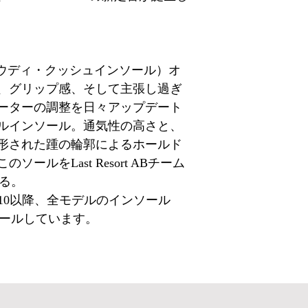
ole（クラウディ・クッシュインソール）オ
、グリップ感、そして主張し過ぎ
ーターの調整を日々アップデート
ルインソール。通気性の高さと、
形された踵の輪郭によるホールド
ールをLast Resort ABチーム
いる。
op10以降、全モデルのインソール
ンストールしています。