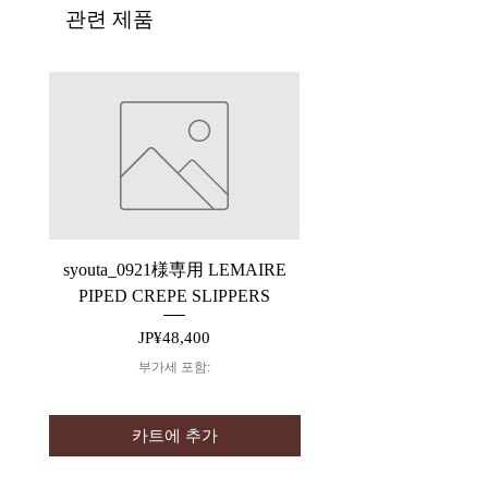
관련 제품
syouta_0921様専用 LEMAIRE
【ARCHIVE】saby P
PIPED CREPE SLIPPERS
가격
JP¥48,400
부가세 포함:
카트에 추가