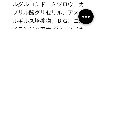
ルグルコシド、ミツロウ、カ
プリル酸グリセリル、アスペ
ルギルス培養物、ＢＧ、ニオ
イテンジクアオイ油、ヒノキ
油、ローズマリー葉油、オレ
ンジ果皮油、ティーツリー葉
油
관련 제품