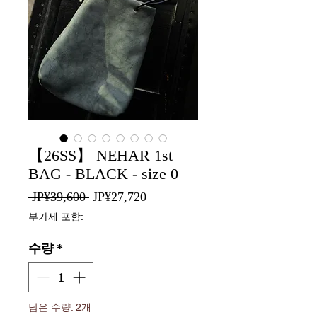
【26SS】 NEHAR 1st
BAG - BLACK - size 0
일
할
 JP¥39,600 
JP¥27,720
반
인
부가세 포함:
가
가
수량
*
남은 수량: 2개