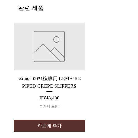
관련 제품
syouta_0921様専用 LEMAIRE
【ARCHIVE】saby P
PIPED CREPE SLIPPERS
가격
JP¥48,400
부가세 포함:
카트에 추가