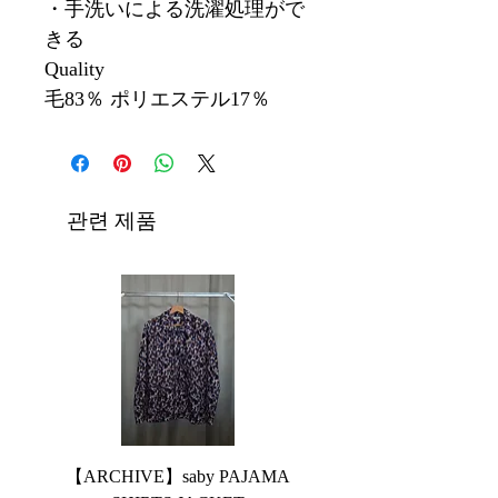
・手洗いによる洗濯処理がで
きる
Quality
毛83％ ポリエステル17％
관련 제품
【ARCHIVE】saby PAJAMA
【ARCHIVE】JieDa 