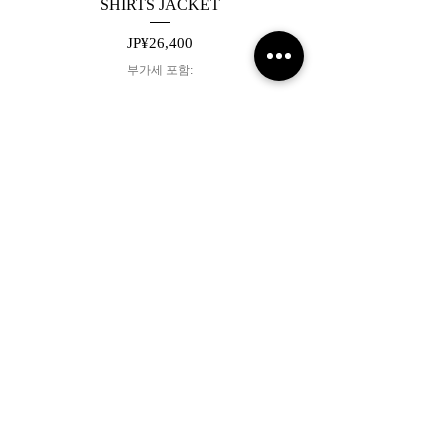
SHIRTS JACKET
SWITCHING DENIM 
가격
JP¥26,400
부가세 포함:
카트에 추가
2019 NOUVERTEmagazine. All Rights
Reserved.
PRIVACY POLICY
SHOPPING GUIDE
SHOPPING GUIDE FOR
OVERSEAS CUSTOMERS
NEWS
LEGAL INFORMATION
About Us