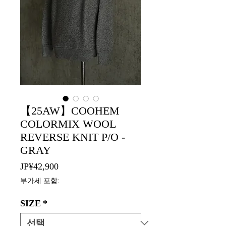
【25AW】COOHEM
COLORMIX WOOL
REVERSE KNIT P/O -
GRAY
가
JP¥42,900
격
부가세 포함:
SIZE
*