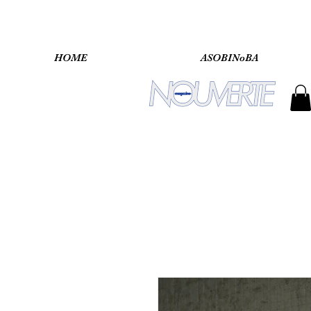
HOME
ASOBINoBA