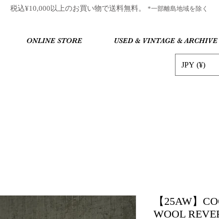
​税込¥10,000以上のお買い物で送料無料。
*一部離島地域を除く
ONLINE STORE
USED & VINTAGE & ARCHIVE
JPY (¥)
【25AW】CO
WOOL REVERS