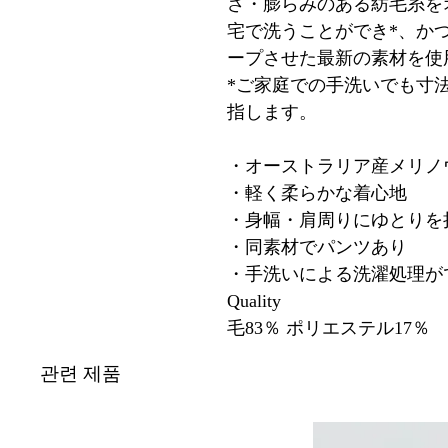
さ・膨らみのある紡毛糸を
宅で洗うことができ*、か
ープさせた最新の素材を使
*ご家庭での手洗いでも寸
指します。
・オーストラリア産メリノ
・軽く柔らかな着心地
・身幅・肩周りにゆとりを
・同素材でパンツあり
・手洗いによる洗濯処理が
Quality
毛83％ ポリエステル17％
관련 제품