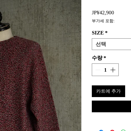
가
JP¥42,900
격
부가세 포함:
SIZE
*
선택
수량
*
카트에 추가