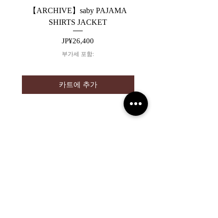
【ARCHIVE】saby PAJAMA
【ARCHIVE】JieDa 
SHIRTS JACKET
SWITCHING DENIM 
가격
JP¥26,400
부가세 포함:
카트에 추가
2019 NOUVERTEmagazine. All Rights
Reserved.
PRIVACY POLICY
SHOPPING GUIDE
SHOPPING GUIDE FOR
OVERSEAS CUSTOMERS
NEWS
LEGAL INFORMATION