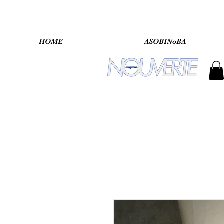
HOME
ASOBINoBA