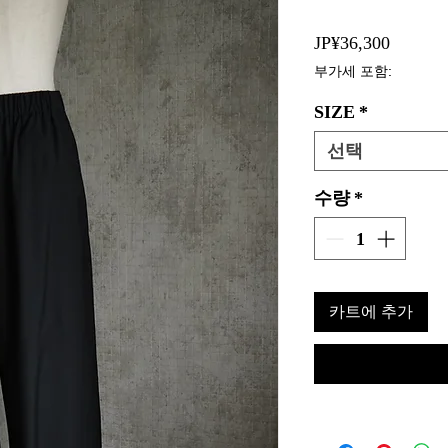
가
JP¥36,300
격
부가세 포함:
SIZE
*
선택
수량
*
카트에 추가