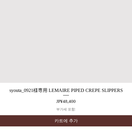
syouta_0921様専用 LEMAIRE PIPED CREPE SLIPPERS
제품보기
가격
JP¥48,400
부가세 포함:
카트에 추가