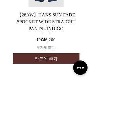
【26AW】HANS SUN FADE
【26AW】HANS 5PO
5POCKET WIDE STRAIGHT
WIDE STRAIGHT PA
PANTS - INDIGO
가격
JP¥46,200
부가세 포함:
카트에 추가
2019 NOUVERTEmagazine. All Rights
Reserved.
PRIVACY POLICY
SHOPPING GUIDE
SHOPPING GUIDE FOR
OVERSEAS CUSTOMERS
NEWS