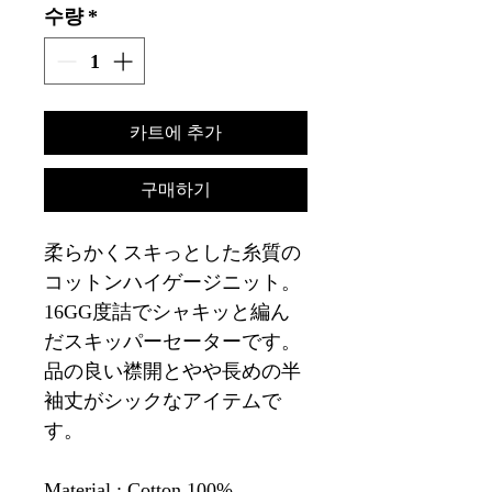
수량
*
카트에 추가
구매하기
柔らかくスキっとした糸質の
コットンハイゲージニット。
16GG度詰でシャキッと編ん
だスキッパーセーターです。
品の良い襟開とやや長めの半
袖丈がシックなアイテムで
す。
Material : Cotton 100%