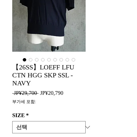
【26SS】LOEFF LFU
CTN HGG SKP SSL -
NAVY
일
할
 JP¥29,700 
JP¥20,790
반
인
부가세 포함:
가
가
SIZE
*