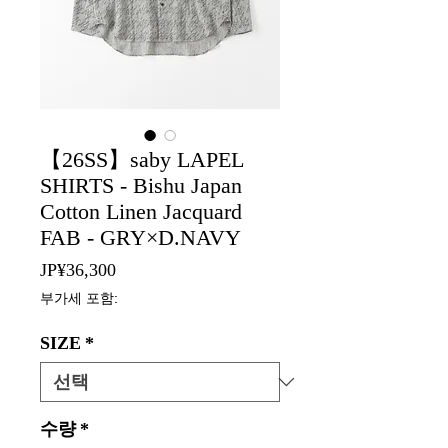
【26SS】saby LAPEL
SHIRTS - Bishu Japan
Cotton Linen Jacquard
FAB - GRY×D.NAVY
가
JP¥36,300
격
부가세 포함:
SIZE
*
수량
*