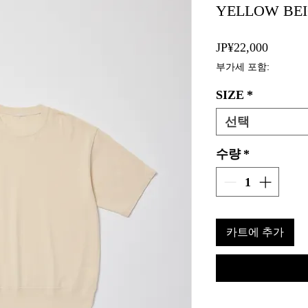
YELLOW BE
가
JP¥22,000
격
부가세 포함:
SIZE
*
선택
수량
*
카트에 추가