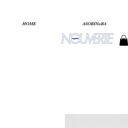
HOME
ASOBINoBA