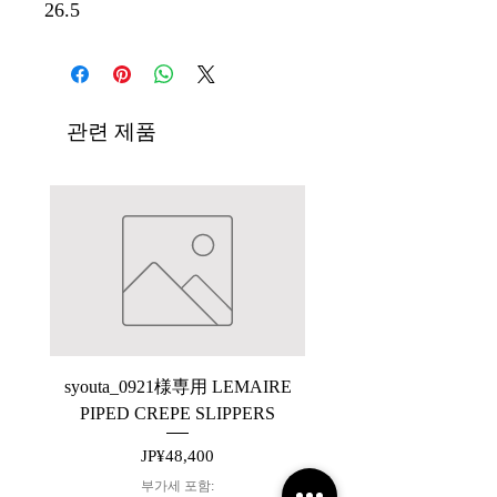
26.5
관련 제품
syouta_0921様専用 LEMAIRE
【ARCHIVE】saby P
PIPED CREPE SLIPPERS
가격
JP¥48,400
부가세 포함: