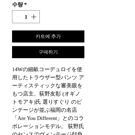
수량
*
카트에 추가
구매하기
14Wの細畝コーデュロイを使
用したトラウザー型パンツ ア
ーティスティックな審美眼を
もつ店主、荻野友彰 (オギノ
トモアキ)氏 選りすぐり のビ
ンテージが並ぶ福岡の名店
「Are You Different」とのコラ
ボレーションモデル。 荻野氏
のセンスでヴィンテージ顔負