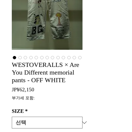
WESTOVERALLS × Are
You Different memorial
pants - OFF WHITE
가
JP¥62,150
격
부가세 포함:
SIZE
*