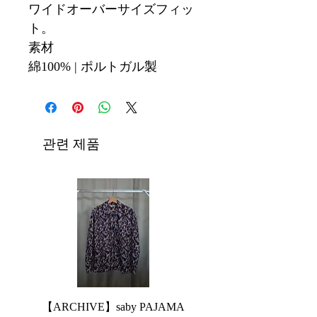
ワイドオーバーサイズフィッ
ト。
素材
綿100% | ポルトガル製
관련 제품
【ARCHIVE】saby PAJAMA
【ARCHIVE】JieDa 