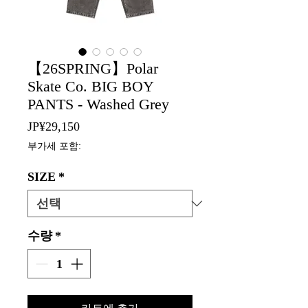
【26SPRING】Polar
Skate Co. BIG BOY
PANTS - Washed Grey
가
JP¥29,150
격
부가세 포함:
SIZE
*
수량
*