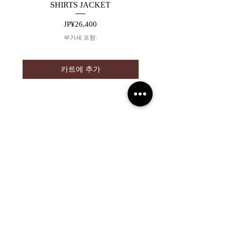
SHIRTS JACKET
SWITCHING DENIM 
가격
JP¥26,400
부가세 포함:
카트에 추가
2019 NOUVERTEmagazine. All Rights
Reserved.
PRIVACY POLICY
SHOPPING GUIDE
SHOPPING GUIDE FOR
OVERSEAS CUSTOMERS
NEWS
LEGAL INFORMATION
About Us