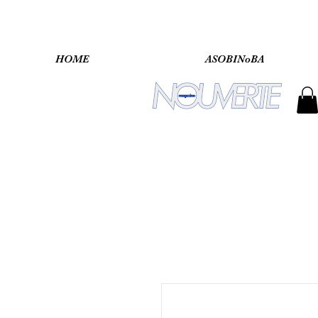
HOME
ASOBINoBA