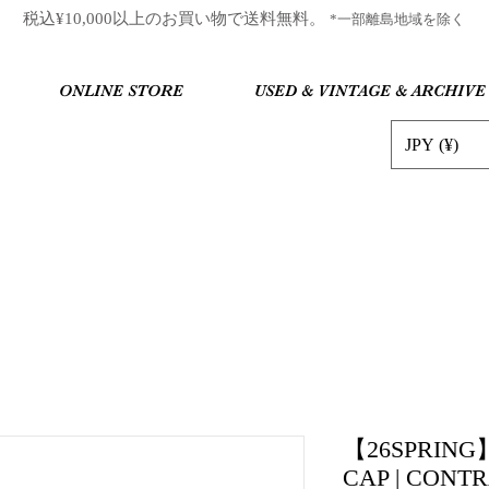
​税込¥10,000以上のお買い物で送料無料。
*一部離島地域を除く
ONLINE STORE
USED & VINTAGE & ARCHIVE
JPY (¥)
【26SPRING】P
CAP | CONTR