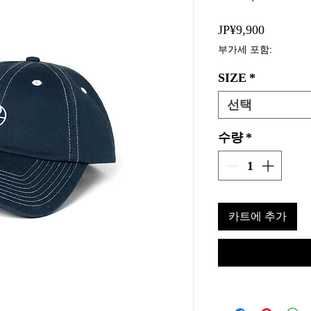
가
JP¥9,900
격
부가세 포함:
SIZE
*
선택
수량
*
카트에 추가