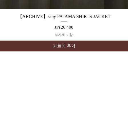
【ARCHIVE】saby PAJAMA SHIRTS JACKET
제품보기
가격
JP¥26,400
부가세 포함:
카트에 추가