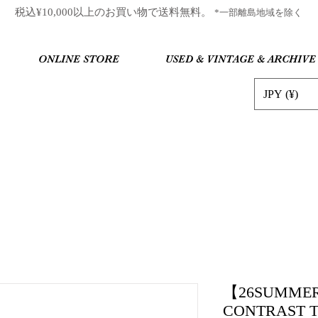
​税込¥10,000以上のお買い物で送料無料。
*一部離島地域を除く
ONLINE STORE
USED & VINTAGE & ARCHIVE
JPY (¥)
【26SUMMER】P
CONTRAST TE