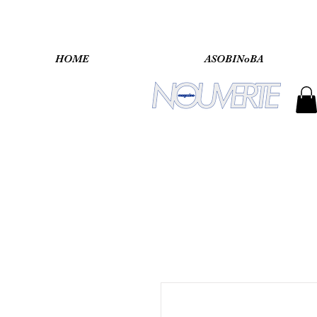
HOME
ASOBINoBA