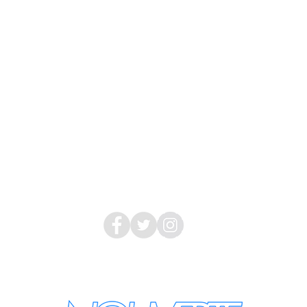
2019 NOUVERTEmagazine. All Rights Reserved.
PRIVACY POLICY
SHOPPING GUIDE
SHOPPING GUIDE FOR OVERSEAS CUSTOMERS
NEWS
LEGAL INFORMATION
About Us
Follow Us
nouvertemagazine@gmail.com