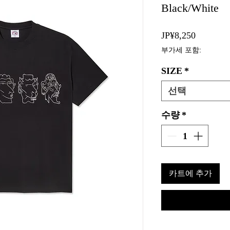
Black/White
가
JP¥8,250
격
부가세 포함:
SIZE
*
선택
수량
*
카트에 추가