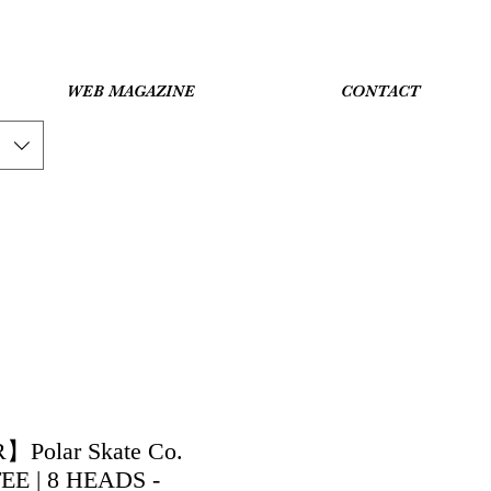
WEB MAGAZINE
CONTACT
olar Skate Co.
E | 8 HEADS -