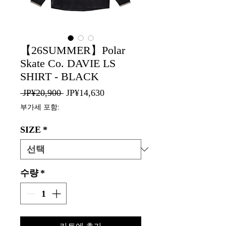
【26SUMMER】Polar
Skate Co. DAVIE LS
SHIRT - BLACK
일
할
 JP¥20,900 
JP¥14,630
반
인
부가세 포함:
가
가
SIZE
*
수량
*