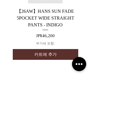
【26AW】HANS SUN FADE
【26AW】HANS 5PO
5POCKET WIDE STRAIGHT
WIDE STRAIGHT PA
PANTS - INDIGO
가격
JP¥46,200
부가세 포함:
카트에 추가
2019 NOUVERTEmagazine. All Rights
Reserved.
PRIVACY POLICY
SHOPPING GUIDE
SHOPPING GUIDE FOR
OVERSEAS CUSTOMERS
NEWS