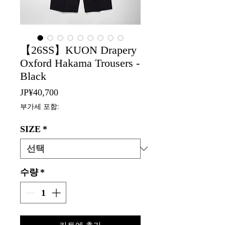
【26SS】KUON Drapery
Oxford Hakama Trousers -
Black
가
JP¥40,700
격
부가세 포함:
SIZE
*
수량
*