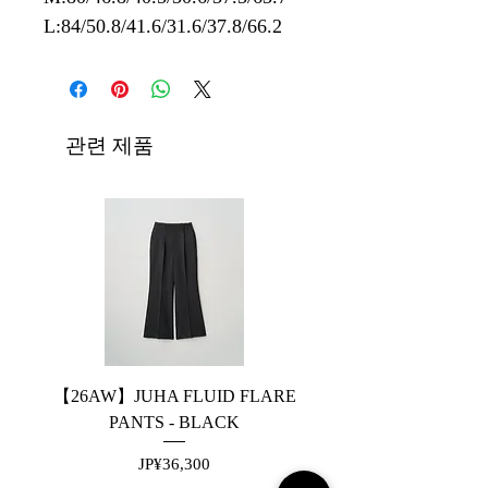
L:84/50.8/41.6/31.6/37.8/66.2
관련 제품
【26AW】JUHA FLUID FLARE
【26AW】JUHA FLUID
PANTS - BLACK
가격
JP¥36,300