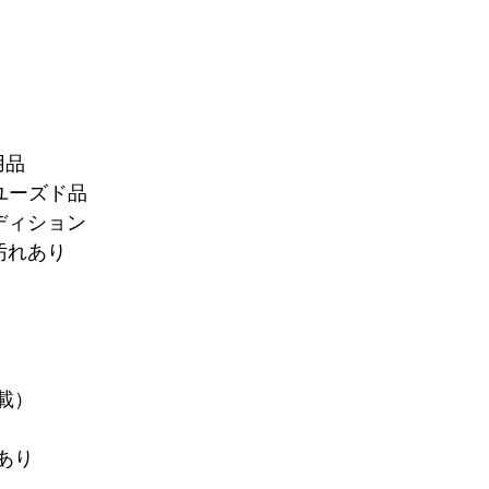
用品
ユーズド品
ディション
汚れあり
載）
あり