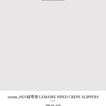
syouta_0921様専用 LEMAIRE PIPED CREPE SLIPPERS
제품보기
가격
JP¥48,400