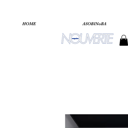
HOME
ASOBINoBA