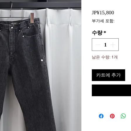
가
JP¥15,800
격
부가세 포함:
수량
*
남은 수량: 1개
카트에 추가