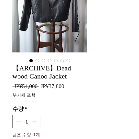
【ARCHIVE】Dead
wood Canoo Jacket
일
할
 JP¥54,000 
JP¥37,800
반
인
부가세 포함:
가
가
수량
*
남은 수량: 1개