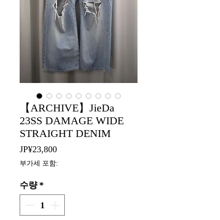
【ARCHIVE】JieDa
23SS DAMAGE WIDE
STRAIGHT DENIM
가
JP¥23,800
격
부가세 포함:
수량
*