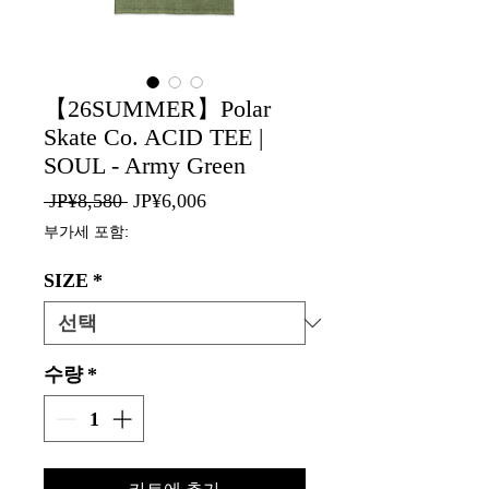
【26SUMMER】Polar
Skate Co. ACID TEE |
SOUL - Army Green
일
할
 JP¥8,580 
JP¥6,006
반
인
부가세 포함:
가
가
SIZE
*
수량
*