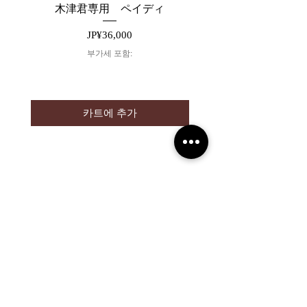
木津君専用 ペイディ
【26AW】JUHA FLUID
가격
JP¥36,000
부가세 포함:
카트에 추가
2019 NOUVERTEmagazine. All Rights
Reserved.
PRIVACY POLICY
SHOPPING GUIDE
SHOPPING GUIDE FOR
OVERSEAS CUSTOMERS
NEWS
LEGAL INFORMATION