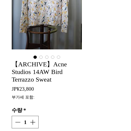
【ARCHIVE】Acne
Studios 14AW Bird
Terrazzo Sweat
가
JP¥23,800
격
부가세 포함:
수량
*